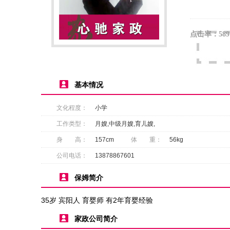
点击率：
589
基本情况
文化程度：
小学
工作类型：
月嫂,中级月嫂,育儿嫂,
身 高：
157cm
体 重：
56kg
公司电话：
13878867601
保姆简介
35岁 宾阳人 育婴师 有2年育婴经验
家政公司简介