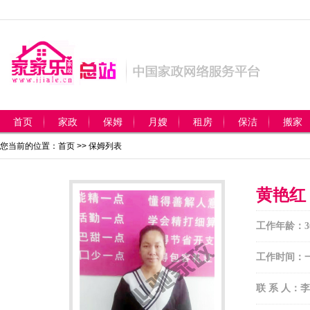
首页
家政
保姆
月嫂
租房
保洁
搬家
您当前的位置：首页 >>
保姆列表
黄艳红
工作年龄：3
工作时间：
联 系 人：