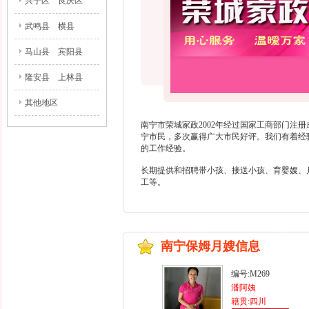
兴宁区
良庆区
武鸣县
横县
马山县
宾阳县
隆安县
上林县
其他地区
南宁市荣城家政2002年经过国家工商部门注
宁市民，多次赢得广大市民好评。我们有着经
的工作经验。
长期提供和招聘带小孩、接送小孩、育婴嫂、
工等。
南宁保姆月嫂信息
编号:M269
潘阿姨
籍贯:四川