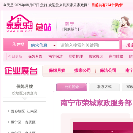
今天是:2026年08月07日.您好,欢迎您来到家家乐家政网!
目前共有274个保姆!
南 宁
[切换城市]
供求信息
今日更新
保姆月嫂
南宁保洁
母婴护理
搬家搬运
家电维修
防
保姆月嫂
搬家公司
保洁公司
南
保姆月嫂
公司简介
联系方式
家
按地区分类查询
南宁市荣城家政服务部
西乡塘区
江南区
邕宁区
青秀区