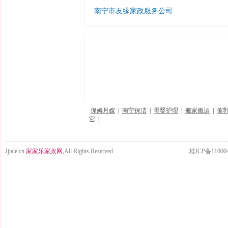
南宁市友缘家政服务公司
·
保姆月嫂
|
南宁保洁
|
母婴护理
|
搬家搬运
|
催
它
|
Jjiale.cn
家家乐家政网,
All Rights Reserved
桂ICP备11000