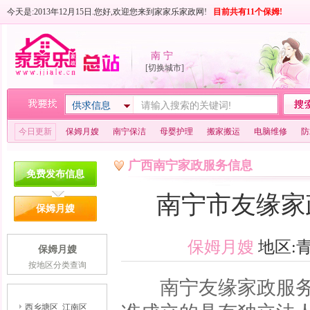
今天是:2013年12月15日.您好,欢迎您来到家家乐家政网!
目前共有11个保姆!
南 宁
[切换城市]
供求信息
今日更新
保姆月嫂
南宁保洁
母婴护理
搬家搬运
电脑维修
防
广西南宁家政服务信息
免费发布信息
南宁市友缘家
保姆月嫂
保姆月嫂
地区:青秀
保姆月嫂
按地区分类查询
南宁友缘家政服
西乡塘区
江南区