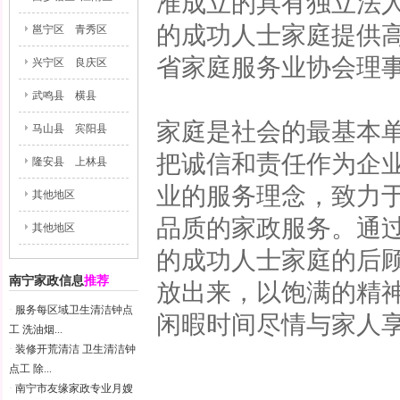
准成立的具有独立法
的成功人士家庭提供
邕宁区
青秀区
省家庭服务业协会理事
兴宁区
良庆区
武鸣县
横县
家庭是社会的最基本
马山县
宾阳县
把诚信和责任作为企
隆安县
上林县
业的服务理念，致力
其他地区
品质的家政服务。通
其他地区
的成功人士家庭的后
南宁家政信息
推荐
放出来，以饱满的精
·
服务每区域卫生清洁钟点
闲暇时间尽情与家人
工 洗油烟...
·
装修开荒清洁 卫生清洁钟
点工 除...
·
南宁市友缘家政专业月嫂