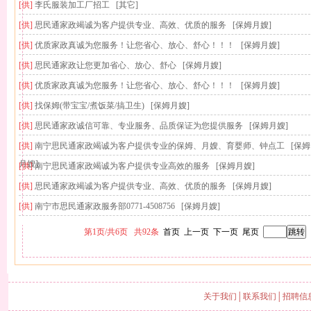
[供]
李氏服装加工厂招工
[其它]
[供]
思民通家政竭诚为客户提供专业、高效、优质的服务
[保姆月嫂]
[供]
优质家政真诚为您服务！让您省心、放心、舒心！！！
[保姆月嫂]
[供]
思民通家政让您更加省心、放心、舒心
[保姆月嫂]
[供]
优质家政真诚为您服务！让您省心、放心、舒心！！！
[保姆月嫂]
[供]
找保姆(带宝宝/煮饭菜/搞卫生)
[保姆月嫂]
[供]
思民通家政诚信可靠、专业服务、品质保证为您提供服务
[保姆月嫂]
[供]
南宁思民通家政竭诚为客户提供专业的保姆、月嫂、育婴师、钟点工
[保姆
月嫂]
[供]
南宁思民通家政竭诚为客户提供专业高效的服务
[保姆月嫂]
[供]
思民通家政竭诚为客户提供专业、高效、优质的服务
[保姆月嫂]
[供]
南宁市思民通家政服务部0771-4508756
[保姆月嫂]
第
1
页/
共
6
页
共
92
条
首页
上一页
下一页
尾页
关于我们
│
联系我们
│
招聘信