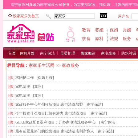
南宁家政网真诚为南宁家政公司服务，为需要找家政、找保姆、月嫂的南宁市民免费找
城区家政：
广西区
西乡塘区
江南区
邕宁区
青秀区
兴宁区
良庆区
武鸣县
横县
教育
婆媳
保姆
月嫂
饮食
原料
法规
服务
首页
保姆月嫂
南宁保洁
母婴护理
搬家搬运
家电维修
防水补漏
栏目导航：
家家乐生活网
>>
家政服务
[供]
求陪护工作
[保姆月嫂]
[供]
家电清洗
[其它]
[供]
家电清洗
[其它]
[供]
家政服务中心的创收新项目,家电清洗加盟
[南宁保洁]
[供]
今年投资什么项目比较有潜力-家电清洗项目
[南宁保洁]
[供]
GEKE家政配套盈利项目：开办家电清洗服务中心,
[南宁保洁]
[供]
最有前景最热门的投资项目 家电清洁店利润惊人
[南宁保洁]