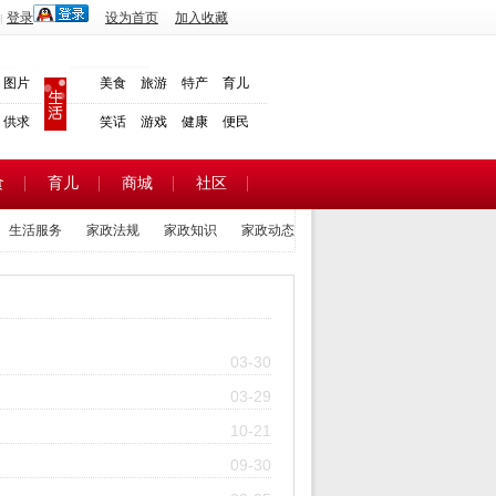
登录
设为首页
加入收藏
|
图片
美食
旅游
特产
育儿
供求
笑话
游戏
健康
便民
食
育儿
商城
社区
生活服务
家政法规
家政知识
家政动态
03-30
03-29
10-21
09-30