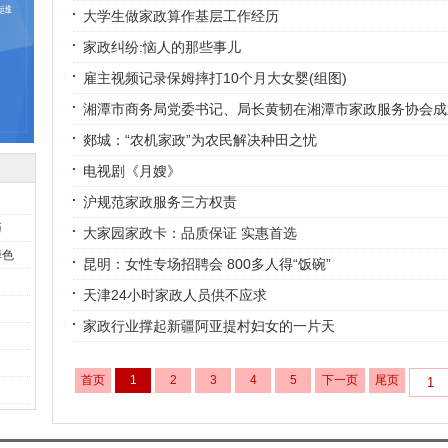
大学生做家政算作基层工作经历
家政纠纷:恼人的那些事儿
雇主视频记录保姆摔打10个月大女婴(组图)
湘潭市商务局党委书记、局长黄韧在湘潭市家政服务协会成立大
郯城：“农机家政”为农民解决种田之忧
电视剧《月嫂》
沪规范家政服务三方权责
巧
大家园家政卡：品质保证 实惠首选
掉色
昆明：女性专场招聘会 800多人得“饭碗”
天津24小时家政人员供不应求
家政行业撑起新疆阿亚提村妇女的一片天
首页
1
2
3
4
5
下一页
尾页