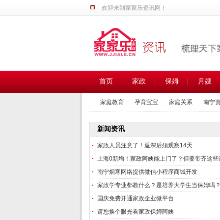
欢迎来到家家乐资讯网！
首页
家政
保姆
月嫂
家庭教育
孕育宝宝
家庭关系
南宁
家政热点
家政新闻
家政市场
新闻资讯
家政人员注意了！返深后须观察14天
上海0新增！家政阿姨能上门了？但要带齐这些证.
南宁烟寒网络提供微信小程序商城开发
家政学专业都教什么？是培养大学生当保姆吗
国庆免费开通家政企业微平台
请您换个眼光看家政保姆阿姨