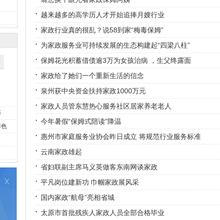
越来越多的高学历人才开始追捧月嫂行业
家政行业真的很乱？说58到家“梅毒保姆”
为家政服务业可持续发展的生态构建起“四梁八柱”
保姆花光积蓄借债逾3万为女孩治病 ，生父终露面
家政给了她们一个重新生活的信念
泉州获中央资金扶持家政1000万元
家政人员管东慧热心服务社区居家养老老人
巧
今年暑假“保姆式陪读”降温
掉色
惠州市家庭服务业协会昨日成立 将规范行业服务标准
云南家政雄起
省妇联副主席马义英做客东南网谈家政
平凡岗位建新功 巾帼家政展风采
国内家政“航母”亮相省城
太原市首批残疾人家政人员全部合格毕业