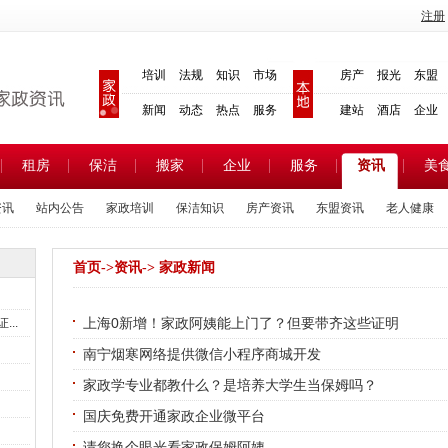
注册
培训
法规
知识
市场
房产
报光
东盟
新闻
动态
热点
服务
建站
酒店
企业
租房
保洁
搬家
企业
服务
资讯
美
资讯
站内公告
家政培训
保洁知识
房产资讯
东盟资讯
老人健康
首页
->
资讯
-> 家政新闻
上海0新增！家政阿姨能上门了？但要带齐这些证明
..
南宁烟寒网络提供微信小程序商城开发
？
家政学专业都教什么？是培养大学生当保姆吗？
国庆免费开通家政企业微平台
请您换个眼光看家政保姆阿姨