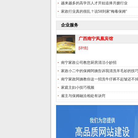
越来越多的高学历人才开始追捧月嫂行业
家政行业真的很乱？说58到家“梅毒保姆”
企业服务
广西南宁凤凰宾馆
[详情]
南宁家政公司教您厨房清洁小妙招
家政小二中的保姆阿姨告诉我清洗羊毛衫的技
南宁家政阿姨教你这一招洗牛仔裤不起皱还不
家庭主妇小技巧视频
雇主与保姆融洽相处有诀窍