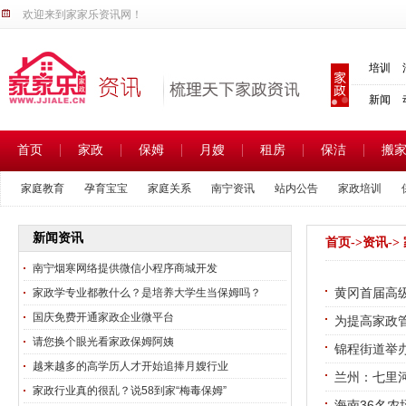
欢迎来到家家乐资讯网！
培训
新闻
首页
家政
保姆
月嫂
租房
保洁
搬
家庭教育
孕育宝宝
家庭关系
南宁资讯
站内公告
家政培训
家政热点
家政新闻
家政市场
新闻资讯
首页
->
资讯
-
南宁烟寒网络提供微信小程序商城开发
黄冈首届高
家政学专业都教什么？是培养大学生当保姆吗？
国庆免费开通家政企业微平台
为提高家政
请您换个眼光看家政保姆阿姨
锦程街道举
越来越多的高学历人才开始追捧月嫂行业
兰州：七里河
家政行业真的很乱？说58到家“梅毒保姆”
海南36名