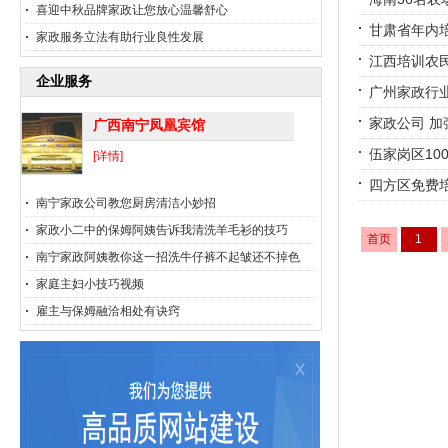
喜迎中秋品牌家政让您放心温馨舒心
甘肃省年内培
家政服务立法有助行业良性发展
江西培训农
企业服务
广州家政行
家政公司 
广西南宁凤凰宾馆
伍家岗区10
[详情]
四方区免费
南宁家政公司教您厨房清洁小妙招
家政小二中的保姆阿姨告诉我清洗羊毛衫的技巧
首页
1
南宁家政阿姨教你这一招洗牛仔裤不起皱还不掉色
家庭主妇小技巧视频
雇主与保姆融洽相处有诀窍