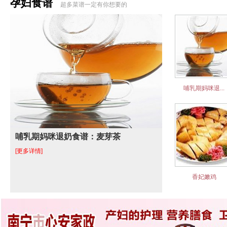
孕妇食谱
超多菜谱一定有你想要的
哺乳期妈咪退...
哺乳期妈咪退奶食谱：麦芽茶
[更多详情]
香妃嫩鸡