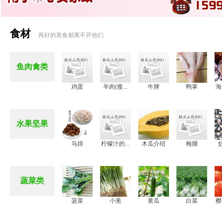
食材
再好的美食都离不开他们
鱼肉禽类
鸡蛋
羊肉(瘦...
牛脾
鸭掌
海
水果坚果
马蹄
柠檬汁的...
木瓜介绍
梅脯
蔬菜类
菠菜
小葱
黄瓜
白菜
樱