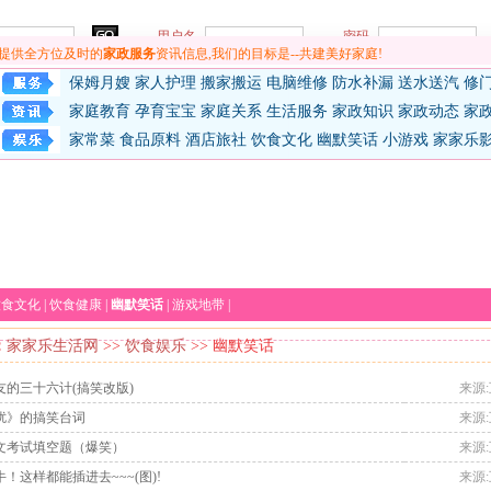
提供全方位及时的
家政服务
资讯信息,我们的目标是--共建美好家庭!
保姆月嫂
家人护理
搬家搬运
电脑维修
防水补漏
送水送汽
修
家庭教育
孕育宝宝
家庭关系
生活服务
家政知识
家政动态
家
家常菜
食品原料
酒店旅社
饮食文化
幽默笑话
小游戏
家家乐
饮食文化
|
饮食健康
|
幽默笑话
|
游戏地带
|
：
家家乐生活网
>>
饮食娱乐
>> 幽默笑话
友的三十六计(搞笑改版)
来源:互
勿扰》的搞笑台词
来源:互
语文考试填空题（爆笑）
来源:互
牛！这样都能插进去~~~(图)!
来源:互