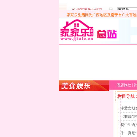
家家乐
生活
网为广西地区及
南宁
市广大百姓
酒店旅社
|
栏目导航
· 疼爱女朋
· 《非诚
· 初中生
· 牛！真是