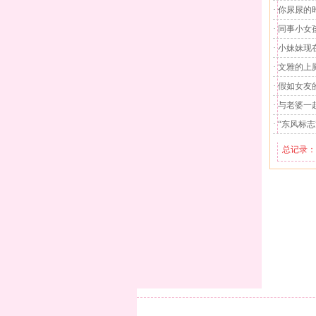
· 你尿尿
· 同事小
· 小妹妹
· 文雅的
· 假如女
· 与老婆一
· “东风标
总记录：1