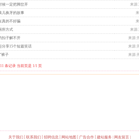
的时候一定把脚岔开
来源:互
女孩儿换牙的故事
来
现在真的不好骗
来
上厕所方式
来源:互
友的扣子解不开
来源:开
起分享15个短篇笑话
来源:开
志”裤子
来源:开
1 条记录 当前页是 1/1 页
关于我们
│
联系我们
│
招聘信息
│
网站地图
│
广告合作
│
建站服务
|
网友留言
|