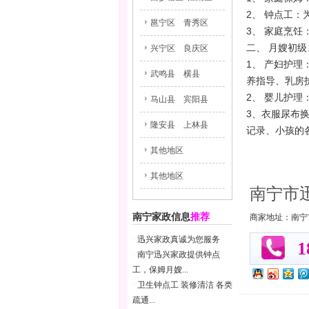
2、 钟点工
邕宁区
青秀区
3、 家庭烹
二、 月嫂初
兴宁区
良庆区
1、 产妇护
武鸣县
横县
养指导、乳房
2、 婴儿护
马山县
宾阳县
3、衣服尿布
隆安县
上林县
记录、小孩的
其他地区
其他地区
南宁市
南宁家政信息
推荐
商家地址：南宁
·
迅兴家政真诚为您服务
1
·
南宁迅兴家政提供钟点
工，保姆月嫂...
·
卫生钟点工 装修清洁 各类
疏通...