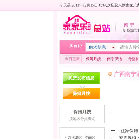
今天是:2013年12月15日.您好,欢迎您来到家家乐
南 宁
[切换城市]
供求信息
今日更新
保姆月嫂
南宁保洁
母婴
广西南宁
免费发布信息
保姆月嫂
保姆月嫂
按地区分类查询
一、 住家保姆
西乡塘区
江南区
1、 家庭保