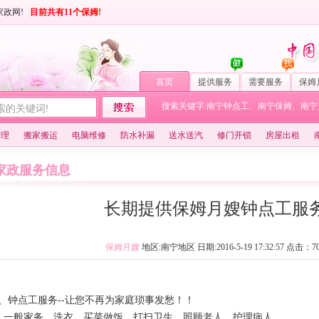
家政网!
目前共有11个保姆!
首页
提供服务
需要服务
保姆
搜索关键字:
南宁钟点工
、
南宁保姆
、
南宁
护理
搬家搬运
电脑维修
防水补漏
送水送汽
修门开锁
房屋出租
家政服务信息
长期提供保姆月嫂钟点工服
保姆月嫂
地区:南宁地区 日期:2016-5-19 17:32:57 点击：
7
、钟点工服务--让您不再为家庭琐事发愁！！
姆：一般家务、洗衣、买菜做饭、打扫卫生、照顾老人、护理病人。