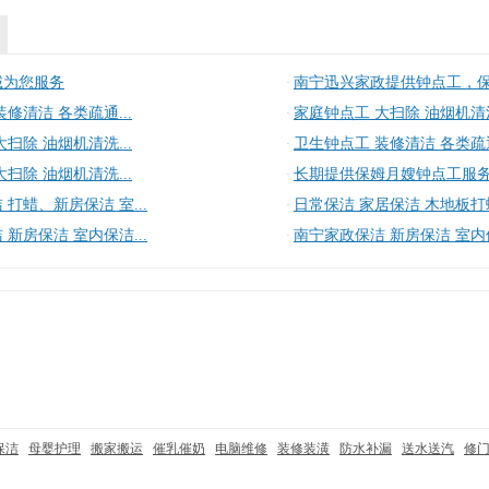
诚为您服务
南宁迅兴家政提供钟点工，保姆
·
修清洁 各类疏通...
家庭钟点工 大扫除 油烟机清洗
·
扫除 油烟机清洗...
卫生钟点工 装修清洁 各类疏通
·
扫除 油烟机清洗...
长期提供保姆月嫂钟点工服
·
打蜡、新房保洁 室...
日常保洁 家居保洁 木地板打蜡 
·
新房保洁 室内保洁...
南宁家政保洁 新房保洁 室内保
·
保洁
母婴护理
搬家搬运
催乳催奶
电脑维修
装修装潢
防水补漏
送水送汽
修