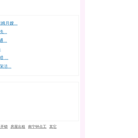
月嫂...
...
...
务
...
洁...
门开锁
房屋出租
南宁钟点工
其它