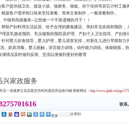
：为客户提供搞卫生、接送小孩、做家务、做饭、
南宁保姆
等其它计时工服
饪：根据客户需求和口味来烹饪菜肴。简单主食制作，一般菜肴制作。
级、中级和高级服务--让您做一个不留遗憾的月子！！
理：帮助产妇料理生活起居、给予合理的膳食建议、孕妇常见疾病和预防 
护理及乳腺炎预防、乳头皲裂的预防及护理、产妇个人卫生指导、产妇形
理：针对婴儿饮食指导，婴儿护理，婴儿居室安排，对新生儿进行早期智力
换洗、奶具消毒、婴儿抚触，语言能力训练，动作能力训练、体能锻炼，
各项情况及时做到反馈、交流以便做到更好的教育
迅兴家政服务
市五一东路梦之岛后面艾尚时尚酒店旁边南10铺 商家网址：
http://www.jjiale.cn/jzgs/17
8275701616
联系
分享到:
更多