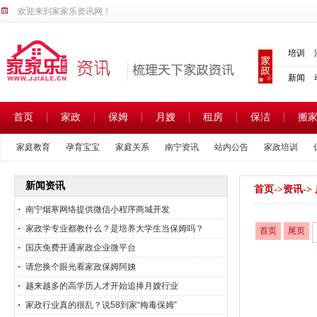
欢迎来到家家乐资讯网！
培训
新闻
首页
家政
保姆
月嫂
租房
保洁
搬
家庭教育
孕育宝宝
家庭关系
南宁资讯
站内公告
家政培训
家政热点
家政新闻
家政市场
新闻资讯
首页
->
资讯
-
南宁烟寒网络提供微信小程序商城开发
家政学专业都教什么？是培养大学生当保姆吗？
首页
尾页
国庆免费开通家政企业微平台
请您换个眼光看家政保姆阿姨
越来越多的高学历人才开始追捧月嫂行业
家政行业真的很乱？说58到家“梅毒保姆”