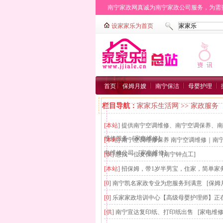
南宁家政网真诚为南宁家政公司服务，为需要找
城区家政：
广西区
西乡塘区
江南区
邕宁区
首页
保姆月嫂
南宁保洁
母婴护理
栏目导航：
家家乐生活网
>>
家政服务
[本站]
提供南宁空调维修、南宁空调保养、南
维修服务
[家电维修]
[本站]
南宁空调维修保养 南宁空调维修｜南宁
电维修公司
[家电维修]
[供]
想找一位女保姆
[南宁钟点工]
[本站]
招保姆，带1岁半男宝，住家，简单家
[0]
南宁凯名家政专业为您服务到满意
[保姆
[0]
乐家家政培训中心【高级母婴护理师】正
[供]
南宁宣达复印纸、打印纸出售
[家电维修