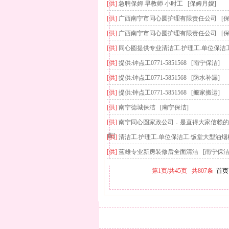
[供]
急聘保姆 早教师 小时工
[保姆月嫂]
[供]
广西南宁市同心圆护理有限责任公司
[
[供]
广西南宁市同心圆护理有限责任公司
[
[供]
同心圆提供专业清洁工.护理工.单位保洁
[供]
提供:钟点工0771-5851568
[南宁保洁]
[供]
提供:钟点工0771-5851568
[防水补漏]
[供]
提供:钟点工0771-5851568
[搬家搬运]
[供]
南宁德城保洁
[南宁保洁]
[供]
南宁同心圆家政公司．是直得大家信赖
嫂]
[供]
清洁工.护理工.单位保洁工.饭堂大型油
[供]
蓝雄专业新房装修后全面清洁
[南宁保洁
第
1
页/
共
45
页
共
807
条
首页