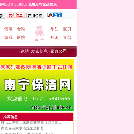
政网
QQ群:3546809
免费
发布家政信息
酒店
食谱
孕妇
宝贝
游戏
影院
知识
食谱
·
建站
·
发布信息
·
家政公司
推荐信息
·
钟点工除霉，家庭普通除霉（适合家...
·
家庭保洁家电清洗家居护养