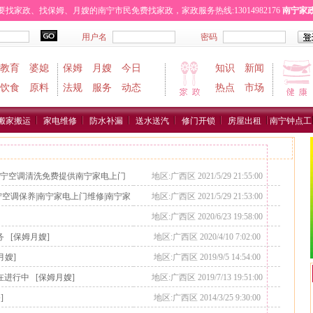
家政、找保姆、月嫂的南宁市民免费找家政，家政服务热线:13014982176
南宁家
青秀区
兴宁区
良庆区
武鸣县
横县
马山县
宾阳县
隆安县
上林县
其它地区
教育
婆媳
保姆
月嫂
今日
知识
新闻
饮食
原料
法规
服务
动态
热点
市场
搬家搬运
家电维修
防水补漏
送水送汽
修门开锁
房屋出租
南宁钟点工
宁空调清洗免费提供南宁家电上门
地区:广西区 2021/5/29 21:55:00
空调保养|南宁家电上门维修|南宁家
地区:广西区 2021/5/29 21:53:00
地区:广西区 2020/6/23 19:58:00
务
[保姆月嫂]
地区:广西区 2020/4/10 7:02:00
月嫂]
地区:广西区 2019/9/5 14:54:00
在进行中
[保姆月嫂]
地区:广西区 2019/7/13 19:51:00
]
地区:广西区 2014/3/25 9:30:00