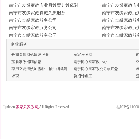
·
南宁市友缘家政专业月嫂育儿嫂催乳...
·
南宁市友缘家政专业
·
南宁市友缘家政真诚为您服务
·
南宁市友缘家政服
·
南宁市友缘家政服务公司
·
南宁市友缘家政服
·
南宁市友缘家政服务公司
·
南宁市友缘家政服
·
南宁市友缘家政服务公司
·
南宁市友缘家政服
企业服务
·
长期提供网站建设服务
·
家家乐政网
·
·
蓝盾家政招聘信息
·
南宁同心圆家教中心
·
·
家用空调清洗加雪种，抽油烟机清
·
南宁同心圆家政公司欢迎您!
毒...
·
洗
·
求职
·
急招钟点工
·
盛
Jjiale.cn
家家乐家政网,
All Rights Reserved
桂ICP备11000