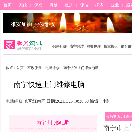
首页
家政
保姆
月嫂
租房
保洁
搬家
企业
服
保姆月嫂
南宁保洁
母婴护理
搬家搬运
催乳催
位置：
首页
>
家政服务
>
电脑维修
> 南宁快速上门维修电脑
南宁快速上门维修电脑
电脑维修
地区:江南区 日期:2021/3/26 10:26:50 编辑：小陈
联系电话：156771
南宁上门修电脑
南宁市上