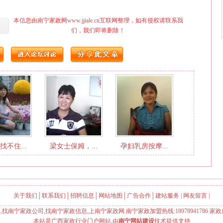
本信息由南宁家政网
www.jjiale.cn
互联网整理，如有侵权请联系我
们，我们即将删除！
找不住...
梁女士保姆，...
孕妇乳房按摩...
关于我们
│
联系我们
│
招聘信息
│
网站地图
│
广告合作
│
建站服务
|
网友留言
|
找南宁家政公司,找南宁家政信息,上南宁家政网.南宁家政加盟热线:18978941786 家政广告客
本站是广西家政行业门户网站,由
南宁网站建设
技术提供支持