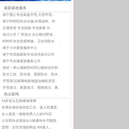
最新家政服务
·
南宁惠心专业新盘开荒,大型开荒,...
·
南宁时时旺防水补漏,外墙涂料、外...
·
正规资质 专业技能 专业家庭 办...
·
保洁公司 厂房清洁 办公楼别墅保...
·
时时旺专业房屋维修、卫生间防水、...
·
南宁小许家政服务中心
·
南宁市英姐家政专业清洗保洁公司
·
南宁市友缘家政服务公司
·
您好！衷心感谢您对同心圆的信任和...
·
防水工程、防水墙、屋面防水、防水...
·
开荒保洁|玻璃地面地毯油烟机清洗...
·
开荒保洁、家庭保洁、精细保洁、展...
热点新闻
·
64岁老太忍病痛做保姆
·
非洲女佣在南非的工作、收入和遭受...
·
女人留意！最能伤男人心的4句话
·
公安部向全国发出A级通缉令可能现...
·
昆明：女性专场招聘会 800多人...