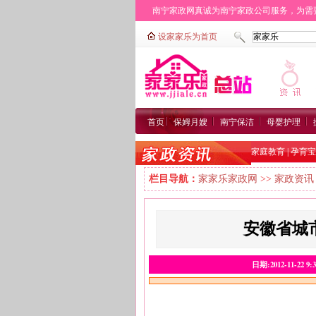
南宁家政网真诚为南宁家政公司服务，为需要找
城区：
广西区
西乡塘区
江南区
邕宁区
青
首页
保姆月嫂
南宁保洁
母婴护理
家庭教育
|
孕育宝
栏目导航：
家家乐家政网
>>
家政资讯
安徽省城
日期:2012-11-