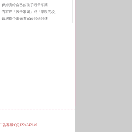
·
保姆竟给自己的孩子喂晕车药
·
石家庄「嫂子家园」成「家政高校」
·
请您换个眼光看家政保姆阿姨
服:QQ1224242149