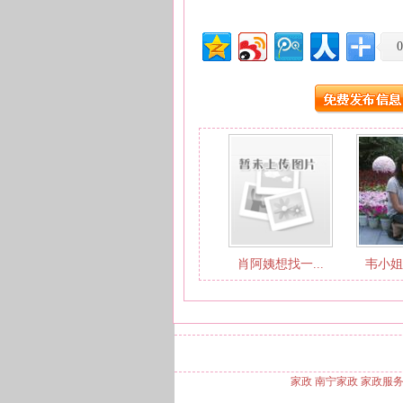
0
肖阿姨想找一...
韦小姐
家政 南宁家政 家政服务,