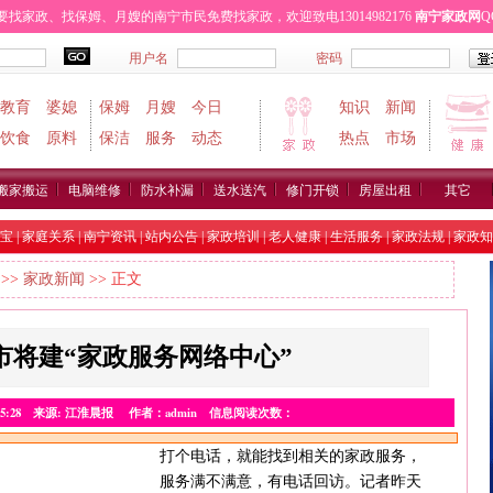
家政、找保姆、月嫂的南宁市民免费找家政，欢迎致电13014982176
南宁家政网
Q
秀区
兴宁区
良庆区
武鸣县
横县
马山县
宾阳县
隆安县
上林县
其它地区
教育
婆媳
保姆
月嫂
今日
知识
新闻
饮食
原料
保洁
服务
动态
热点
市场
搬家搬运
电脑维修
防水补漏
送水送汽
修门开锁
房屋出租
其它
宝
|
家庭关系
|
南宁资讯
|
站内公告
|
家政培训
|
老人健康
|
生活服务
|
家政法规
|
家政知
>>
家政新闻
>> 正文
市将建“家政服务网络中心”
22 9:35:28 来源: 江淮晨报 作者：admin 信息阅读次数：
打个电话，就能找到相关的家政服务，
服务满不满意，有电话回访。记者昨天