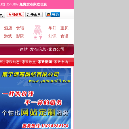
Q群:3546809
免费
发布家政信息
酒店
食谱
孕妇
宝贝
游戏
影院
知识
食谱
·
建站
·
发布信息
·
家政公司
识
|
家政动态
|
家政热点
|
家政新闻
|
家政市场
|