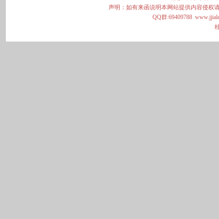
声明：如有来函说明本网站提供内容侵权请
QQ群:69409788
www.jjial
桂