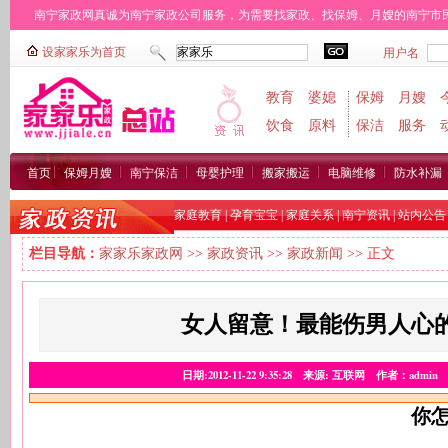
南宁家政网真诚为南宁家政公司服务，为需要找家政、找保姆、月嫂的南宁市民免费找
城区：
广西区
西乡塘区
江南区
邕宁区
青秀区
兴宁区
良庆区
武鸣县
横县
教育
婆媳
保姆
月嫂
饮食
原料
保洁
服务
首页
保姆月嫂
南宁保洁
母婴护理
搬家搬运
电脑维修
防水补漏
家庭教育
|
孕育宝宝
|
家庭关系
|
南宁资讯
|
站内公告
栏目导航：
家家乐家政网
>>
家政资讯
>>
家政新闻
>> 正文
女人留意！最能伤男人心的
日期:2012-11-22 9:35:28 来源: 互联网 作者：ad
你怎