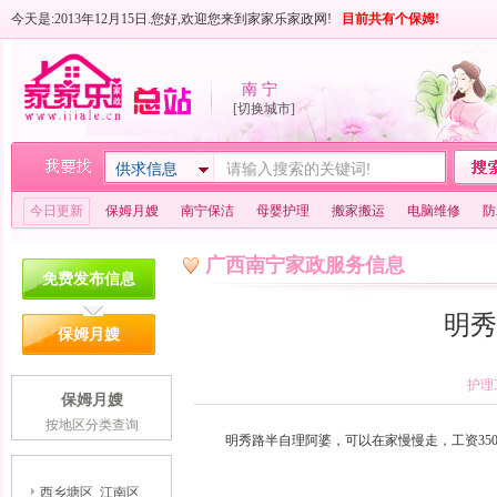
今天是:2013年12月15日.您好,欢迎您来到家家乐家政网!
目前共有
个保姆!
南 宁
[切换城市]
供求信息
今日更新
保姆月嫂
南宁保洁
母婴护理
搬家搬运
电脑维修
防
广西南宁家政服务信息
免费发布信息
明秀
保姆月嫂
护理
保姆月嫂
按地区分类查询
明秀路半自理阿婆，可以在家慢慢走，工资350
西乡塘区
江南区