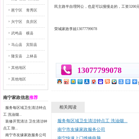
民主路半自理阿公，也是可以慢慢走的，工资3200
邕宁区
青秀区
兴宁区
良庆区
荣城家政李姐13077799078
武鸣县
横县
马山县
宾阳县
隆安县
上林县
其他地区
13077799078
其他地区
南宁家政信息
推荐
相关阅读
·
服务每区域卫生清洁钟点
工 洗油烟...
服务每区域卫生清洁钟点工 洗油烟...
·
·
装修开荒清洁 卫生清洁钟
点工 除...
南宁市友缘家政服务公司
·
·
南宁市友缘家政服务公司
南宁快速上门维修电脑
·