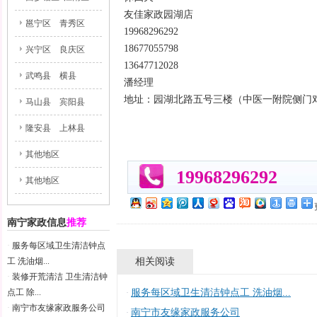
友佳家政园湖店
邕宁区
青秀区
19968296292
18677055798
兴宁区
良庆区
13647712028
武鸣县
横县
潘经理
地址：园湖北路五号三楼（中医一附院侧门
马山县
宾阳县
隆安县
上林县
其他地区
19968296292
其他地区
南宁家政信息
推荐
·
服务每区域卫生清洁钟点
相关阅读
工 洗油烟...
·
装修开荒清洁 卫生清洁钟
点工 除...
服务每区域卫生清洁钟点工 洗油烟...
·
·
南宁市友缘家政服务公司
南宁市友缘家政服务公司
·