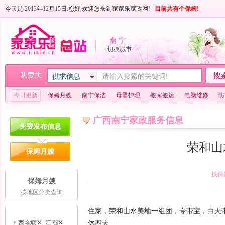
今天是:2013年12月15日.您好,欢迎您来到家家乐家政网!
目前共有
个保姆!
南 宁
[切换城市]
供求信息
今日更新
保姆月嫂
南宁保洁
母婴护理
搬家搬运
电脑维修
防
广西南宁家政服务信息
免费发布信息
荣和山
保姆月嫂
找保
保姆月嫂
按地区分类查询
住家，荣和山水美地一组团，专带宝，白天带
西乡塘区
江南区
休四天