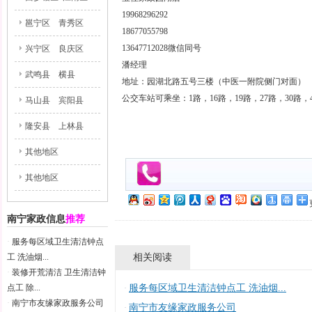
19968296292
邕宁区
青秀区
18677055798
13647712028微信同号
兴宁区
良庆区
潘经理
武鸣县
横县
地址：园湖北路五号三楼（中医一附院侧门对面）
公交车站可乘坐：1路，16路，19路，27路，30路，47
马山县
宾阳县
隆安县
上林县
其他地区
其他地区
南宁家政信息
推荐
·
服务每区域卫生清洁钟点
相关阅读
工 洗油烟...
·
装修开荒清洁 卫生清洁钟
点工 除...
服务每区域卫生清洁钟点工 洗油烟...
·
·
南宁市友缘家政服务公司
南宁市友缘家政服务公司
·