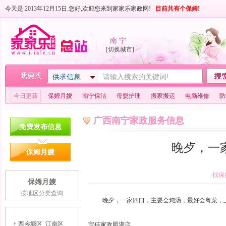
今天是:2013年12月15日.您好,欢迎您来到家家乐家政网!
目前共有
个保姆!
南 宁
[切换城市]
供求信息
今日更新
保姆月嫂
南宁保洁
母婴护理
搬家搬运
电脑维修
防
广西南宁家政服务信息
免费发布信息
晚歺，一
保姆月嫂
找保
保姆月嫂
按地区分类查询
晚歺，一家四口，主要会炖汤，最好会粤菜，上班
西乡塘区
江南区
宝佳家政园湖店