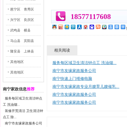
邕宁区
青秀区
18577117608
兴宁区
良庆区
武鸣县
横县
马山县
宾阳县
相关阅读
隆安县
上林县
其他地区
服务每区域卫生清洁钟点工 洗油烟...
·
南宁市友缘家政服务公司
·
其他地区
南宁快速上门维修电脑
·
南宁市友缘家政专业月嫂育儿嫂催乳...
·
南宁家政信息
推荐
南宁市友缘家政服务公司
·
·
服务每区域卫生清洁钟点
南宁市友缘家政服务公司
·
工 洗油烟...
·
装修开荒清洁 卫生清洁钟
点工 除...
·
南宁市友缘家政服务公司