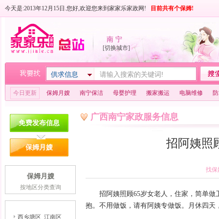
今天是:2013年12月15日.您好,欢迎您来到家家乐家政网!
目前共有
个保姆!
南 宁
[切换城市]
供求信息
今日更新
保姆月嫂
南宁保洁
母婴护理
搬家搬运
电脑维修
防
广西南宁家政服务信息
免费发布信息
招阿姨照
保姆月嫂
找保
保姆月嫂
按地区分类查询
招阿姨照顾65岁女老人，住家，简单做卫
抱。不用做饭，请有阿姨专做饭。月休四天，月薪40
西乡塘区
江南区