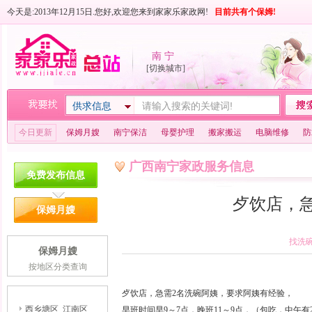
今天是:2013年12月15日.您好,欢迎您来到家家乐家政网!
目前共有
个保姆!
南 宁
[切换城市]
供求信息
今日更新
保姆月嫂
南宁保洁
母婴护理
搬家搬运
电脑维修
防
广西南宁家政服务信息
免费发布信息
歺饮店，
保姆月嫂
找洗
保姆月嫂
按地区分类查询
歺饮店，急需2名洗碗阿姨，要求阿姨有经验，
西乡塘区
江南区
早班时间早9～7点，晚班11～9点，（包吃，中午有