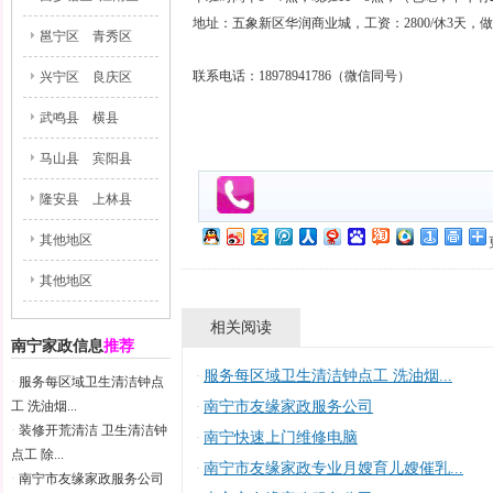
地址：五象新区华润商业城，工资：2800/休3天，
邕宁区
青秀区
联系电话：18978941786（微信同号）
兴宁区
良庆区
武鸣县
横县
马山县
宾阳县
隆安县
上林县
其他地区
其他地区
相关阅读
南宁家政信息
推荐
服务每区域卫生清洁钟点工 洗油烟...
·
·
服务每区域卫生清洁钟点
工 洗油烟...
南宁市友缘家政服务公司
·
·
装修开荒清洁 卫生清洁钟
南宁快速上门维修电脑
·
点工 除...
南宁市友缘家政专业月嫂育儿嫂催乳...
·
·
南宁市友缘家政服务公司