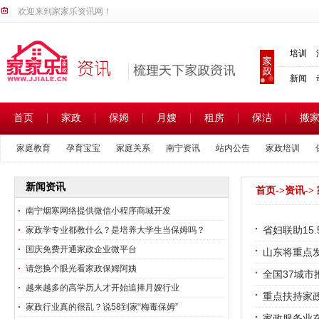
欢迎来到家家乐资讯网！
培训
新闻
首页
家政
保姆
月嫂
租房
保洁
搬
家庭教育
孕育宝宝
家庭关系
南宁资讯
站内公告
家政培训
家政热点
家政新闻
家政市场
新闻资讯
首页
->
资讯
-
南宁烟寒网络提供微信小程序商城开发
省妇联助15
家政学专业都教什么？是培养大学生当保姆吗？
国庆免费开通家政企业微平台
山东将重点
请您换个眼光看家政保姆阿姨
全国37城市
越来越多的高学历人才开始追捧月嫂行业
重点扶持家
家政行业真的很乱？说58到家“梅毒保姆”
家政服务业