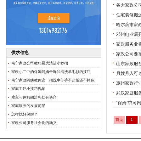
各大家政公司
住宅装修搬
哈尔滨市家
邓州电业局
家政服务业
供求信息
家政公司要扣
南宁家政公司教您厨房清洁小妙招
山东家政服
家政小二中的保姆阿姨告诉我清洗羊毛衫的技巧
月嫂月入可达
南宁家政阿姨教你这一招洗牛仔裤不起皱还不掉色
惠州家政行
家庭主妇小技巧视频
武汉家庭服
雇主与保姆融洽相处有诀窍
“保姆”或可
家庭服务的发展前景
怎样找好保姆？
首页
1
家政公司服务社会化的涵义