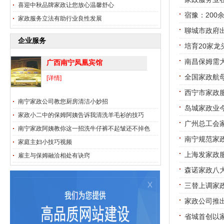
喜迎中秋品牌家政让您放心温馨舒心
宿豫：200
家政服务立法有助行业良性发展
聊城市政府
企业服务
培育20家龙
南昌保姆需
广西南宁凤凰宾馆
全国家政航
[详情]
西宁市家政服
南宁家政公司教您厨房清洁小妙招
岛城家政业今
家政小二中的保姆阿姨告诉我清洗羊毛衫的技巧
广州总工会
南宁家政阿姨教你这一招洗牛仔裤不起皱还不掉色
南宁规范家政
家庭主妇小技巧视频
上海发家政服
雇主与保姆融洽相处有诀窍
森诺家政八
三替上调家政
家政公司推
省城首创以家