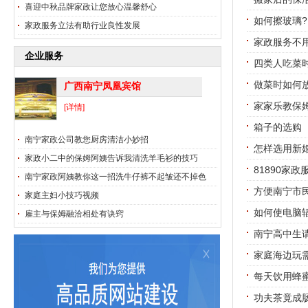
喜迎中秋品牌家政让您放心温馨舒心
如何擦玻璃?
家政服务立法有助行业良性发展
家政服务不
企业服务
四类人吃菜
做菜时如何
广西南宁凤凰宾馆
家家乐教保
[详情]
箱子的选购
南宁家政公司教您厨房清洁小妙招
怎样选用新
家政小二中的保姆阿姨告诉我清洗羊毛衫的技巧
81890家
南宁家政阿姨教你这一招洗牛仔裤不起皱还不掉色
方便南宁市民
家庭主妇小技巧视频
如何使电脑
雇主与保姆融洽相处有诀窍
南宁高中生
家庭海边玩
每天饮用蜂
功夫茶竟成