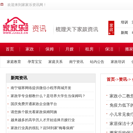
欢迎来到家家乐资讯网！
培训
新闻
首页
家政
保姆
月嫂
租房
保洁
搬
家庭教育
孕育宝宝
家庭关系
南宁资讯
站内公告
家政培训
家政热点
家政新闻
家政市场
新闻资讯
首页
->
资讯
-
南宁烟寒网络提供微信小程序商城开发
家政小二教
家政学专业都教什么？是培养大学生当保姆吗？
国庆免费开通家政企业微平台
免疫力低下
请您换个眼光看家政保姆阿姨
小儿常见食
越来越多的高学历人才开始追捧月嫂行业
家居保洁十
家政行业真的很乱？说58到家“梅毒保姆”
搬家后的保