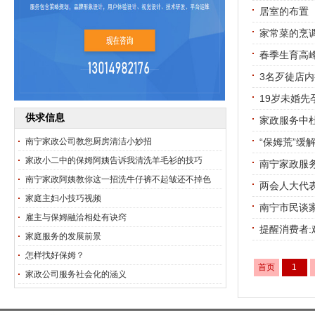
居室的布置
家常菜的烹
春季生育高
3名歹徒店内
19岁未婚先
供求信息
家政服务中杜
南宁家政公司教您厨房清洁小妙招
“保姆荒”缓解
家政小二中的保姆阿姨告诉我清洗羊毛衫的技巧
南宁家政服
南宁家政阿姨教你这一招洗牛仔裤不起皱还不掉色
两会人大代
家庭主妇小技巧视频
南宁市民谈
雇主与保姆融洽相处有诀窍
提醒消费者
家庭服务的发展前景
怎样找好保姆？
首页
1
家政公司服务社会化的涵义