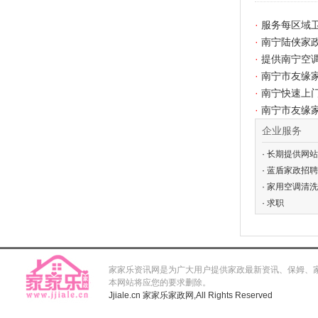
·
服务每区域卫
·
南宁陆侠家政
·
提供南宁空调
·
南宁市友缘
·
南宁快速上
·
南宁市友缘家
企业服务
·
长期提供网站
·
蓝盾家政招聘
·
家用空调清洗
洗
·
求职
家家乐资讯网是为广大用户提供家政最新资讯、保姆、
本网站将应您的要求删除。
Jjiale.cn
家家乐家政网,
All Rights Reserved