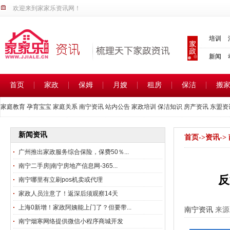
欢迎来到家家乐资讯网！
培训
新闻
首页
家政
保姆
月嫂
租房
保洁
搬
家庭教育
孕育宝宝
家庭关系
南宁资讯
站内公告
家政培训
保洁知识
房产资讯
东盟资
新闻资讯
首页
->
资讯
->
广州推出家政服务综合保险，保费50％...
南宁二手房|南宁房地产信息网-365...
反
南宁哪里有立刷pos机卖或代理
家政人员注意了！返深后须观察14天
上海0新增！家政阿姨能上门了？但要带...
南宁资讯
来源:
南宁烟寒网络提供微信小程序商城开发